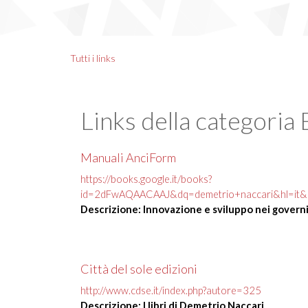
Tutti i links
Links della categoria 
Manuali AnciForm
https://books.google.it/books?
id=2dFwAQAACAAJ&dq=demetrio+naccari&hl=i
Descrizione: Innovazione e sviluppo nei governi l
Città del sole edizioni
http://www.cdse.it/index.php?autore=325
Descrizione: I libri di Demetrio Naccari