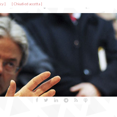
cy ]
[ Chiudi ed accetta ]
News ed eventi
Allegati
Gallerie