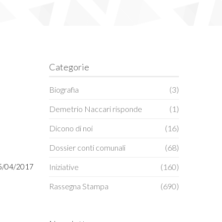
Categorie
Biografia
(3)
Demetrio Naccari risponde
(1)
Dicono di noi
(16)
Dossier conti comunali
(68)
 25/04/2017
Iniziative
(160)
Rassegna Stampa
(690)