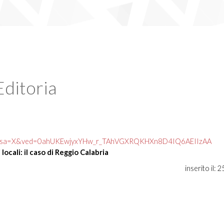
Editoria
t&sa=X&ved=0ahUKEwjyxYHw_r_TAhVGXRQKHXn8D4IQ6AEIIzAA
ocali: il caso di Reggio Calabria
inserito il: