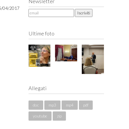
Newsletter
 25/04/2017
Ultime foto
Allegati
doc
mp3
mp4
pdf
youtube
zip