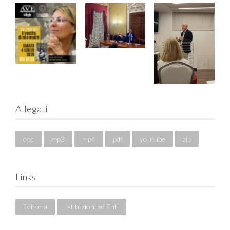
Allegati
doc
mp3
mp4
pdf
youtube
zip
Links
Editoria
Istituzioni ed Enti