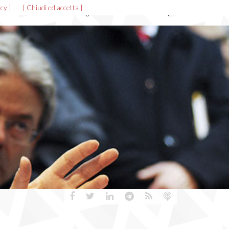
cy ]
[ Chiudi ed accetta ]
News ed eventi
Allegati
Gallerie