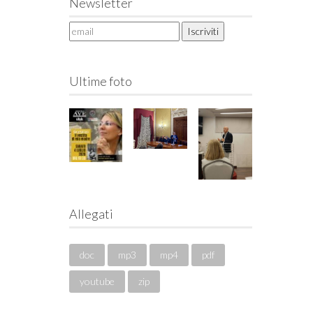
Newsletter
Ultime foto
Allegati
doc
mp3
mp4
pdf
youtube
zip