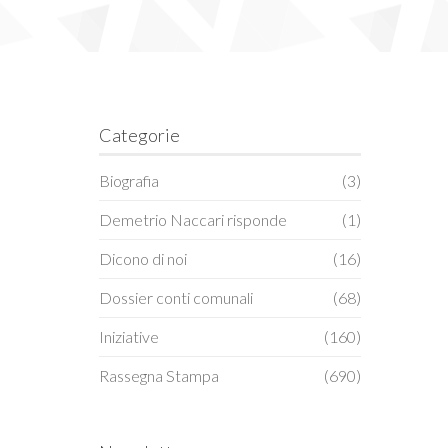
Categorie
Biografia
(3)
Demetrio Naccari risponde
(1)
Dicono di noi
(16)
Dossier conti comunali
(68)
Iniziative
(160)
Rassegna Stampa
(690)