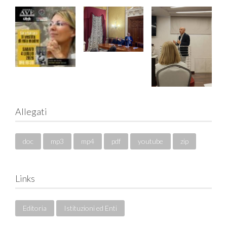
Allegati
doc
mp3
mp4
pdf
youtube
zip
Links
Editoria
Istituzioni ed Enti