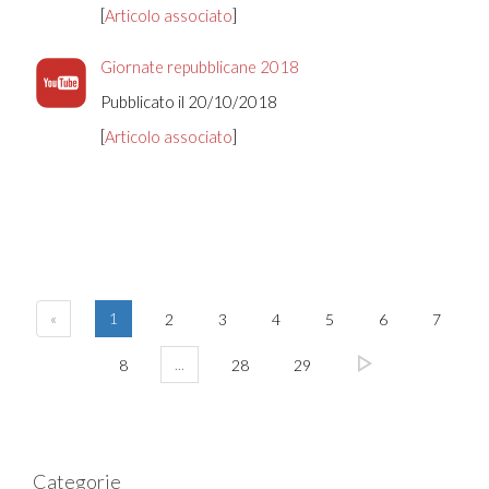
[
Articolo associato
]
Giornate repubblicane 2018
Pubblicato il 20/10/2018
[
Articolo associato
]
«
1
2
3
4
5
6
7
...
8
28
29
Categorie