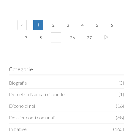
«
1
2
3
4
5
6
...
7
8
26
27
Categorie
Biografia
(3)
Demetrio Naccari risponde
(1)
Dicono di noi
(16)
Dossier conti comunali
(68)
Iniziative
(160)