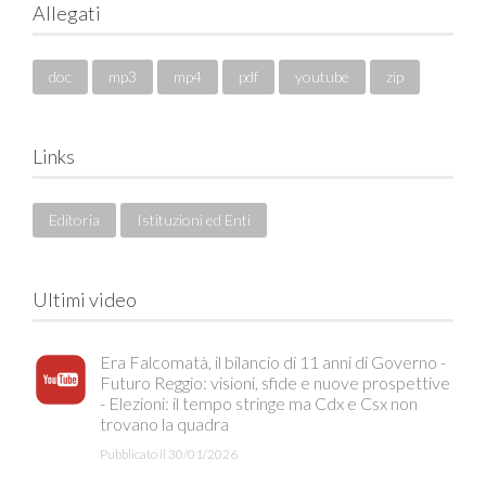
Allegati
doc
mp3
mp4
pdf
youtube
zip
Links
Editoria
Istituzioni ed Enti
Ultimi video
Era Falcomatà, il bilancio di 11 anni di Governo -
Futuro Reggio: visioni, sfide e nuove prospettive
- Elezioni: il tempo stringe ma Cdx e Csx non
trovano la quadra
Pubblicato il 30/01/2026