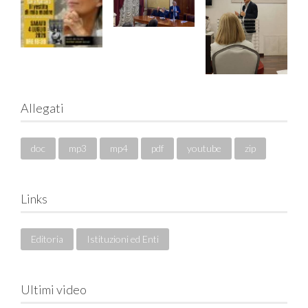
Allegati
doc
mp3
mp4
pdf
youtube
zip
Links
Editoria
Istituzioni ed Enti
Ultimi video