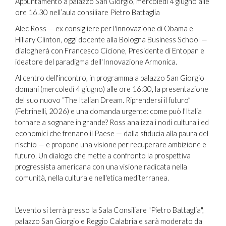
Appuntamento a palazzo San Giorgio, mercoledì 4 giugno alle
ore 16.30 nell’aula consiliare Pietro Battaglia
Alec Ross — ex consigliere per l'innovazione di Obama e
Hillary Clinton, oggi docente alla Bologna Business School —
dialogherà con Francesco Cicione, Presidente di Entopan e
ideatore del paradigma dell'Innovazione Armonica.
Al centro dell'incontro, in programma a palazzo San Giorgio
domani (mercoledì 4 giugno) alle ore 16:30, la presentazione
del suo nuovo “The Italian Dream. Riprendersi il futuro”
(Feltrinelli, 2026) e una domanda urgente: come può l'Italia
tornare a sognare in grande? Ross analizza i nodi culturali ed
economici che frenano il Paese — dalla sfiducia alla paura del
rischio — e propone una visione per recuperare ambizione e
futuro. Un dialogo che mette a confronto la prospettiva
progressista americana con una visione radicata nella
comunità, nella cultura e nell'etica mediterranea.
L'evento si terrà presso la Sala Consiliare "Pietro Battaglia",
palazzo San Giorgio e Reggio Calabria e sarà moderato da