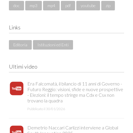
doc
mp3
mp4
pdf
youtube
zip
Links
Editoria
Istituzioni ed Enti
Ultimi video
Era Falcomatà, il bilancio di 11 anni di Governo -
Futuro Reggio: visioni, sfide e nuove prospettive
- Elezioni: il tempo stringe ma Cdx e Csx non
trovano la quadra
Pubblicato il 30/01/2026
Demetrio Naccari Carlizzi interviene a Global